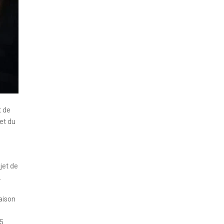
t de
et du
jet de
.
raison
5.