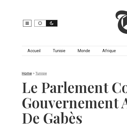
Skip to content
Accueil
Tunisie
Monde
Afrique
Home
>
Tunisie
Le Parlement C
Gouvernement A
De Gabès