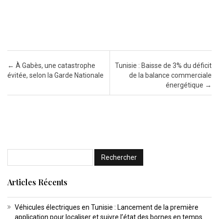
Post navigation
←
À Gabès, une catastrophe
Tunisie : Baisse de 3% du déficit
évitée, selon la Garde Nationale
de la balance commerciale
énergétique
→
Articles Récents
Véhicules électriques en Tunisie : Lancement de la première
application pour localiser et suivre l’état des bornes en temps