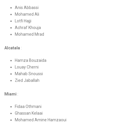
Anis Abbassi
Mohamed Ali
Lotfi Hajji
Achraf Khouja
Mohamed Mrad
Alcatala
:
Hamza Bouzaida
Louay Cherni
Mahab Snoussi
Zied Jaballah
Miami
:
Fidaa Othmani
Ghassan Kelaai
Mohamed Amine Hamzaoui