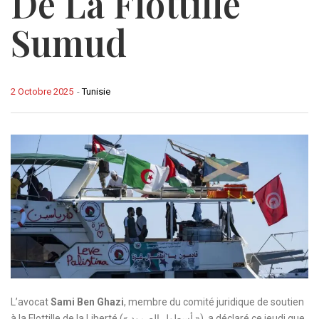
De La Flottille
Sumud
2 Octobre 2025
-
Tunisie
L’avocat
Sami Ben Ghazi
, membre du comité juridique de soutien
à la Flottille de la Liberté (« أسطول الصمود »), a déclaré ce jeudi que