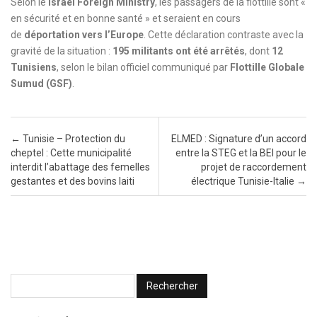
Selon le
Israel Foreign Ministry
, les passagers de la flottille sont «
en sécurité et en bonne santé » et seraient en cours
de
déportation vers l’Europe
. Cette déclaration contraste avec la
gravité de la situation :
195 militants ont été arrêtés
, dont
12
Tunisiens
, selon le bilan officiel communiqué par
Flottille Globale
Sumud (GSF)
.
Post navigation
←
Tunisie – Protection du
ELMED : Signature d’un accord
cheptel : Cette municipalité
entre la STEG et la BEI pour le
interdit l’abattage des femelles
projet de raccordement
gestantes et des bovins laiti
électrique Tunisie-Italie
→