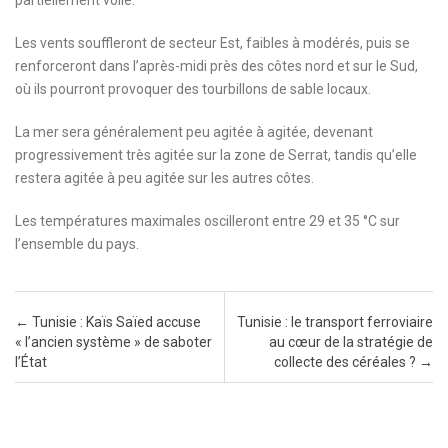
Les vents souffleront de secteur Est, faibles à modérés, puis se
renforceront dans l’après-midi près des côtes nord et sur le Sud,
où ils pourront provoquer des tourbillons de sable locaux.
La mer sera généralement peu agitée à agitée, devenant
progressivement très agitée sur la zone de Serrat, tandis qu’elle
restera agitée à peu agitée sur les autres côtes.
Les températures maximales oscilleront entre 29 et 35 °C sur
l’ensemble du pays.
Post navigation
←
Tunisie : Kaïs Saïed accuse
Tunisie : le transport ferroviaire
« l’ancien système » de saboter
au cœur de la stratégie de
l’État
collecte des céréales ?
→