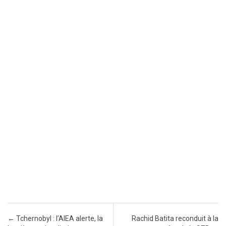
Post navigation
←
Tchernobyl : l’AIEA alerte, la
Rachid Batita reconduit à la