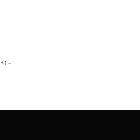
1-0)
→