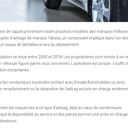
e de rappel préventive visant plusieurs modèles des marques Volksw
quipés d’airbags de marque Takata, un composant impliqué dans l’un des
’un risque de défaillance lors du déploiement.
lation se situe entre 2000 et 2018. Les propriétaires sont invités à se r
ur véhicule figure parmi ceux concernés. L’opération est simple : il suffit d
tion instantanée.
lle les conducteurs à prendre contact avec Ennakl Automobiles ou avec
Le remplacement ou la réparation de l’airbag est pris en charge entièrem
imiter les risques liés à ce type d’airbag, déjà au cœur de nombreuses
ue la disponibilité du service et des pièces permet une prise en charge
ilisateurs.