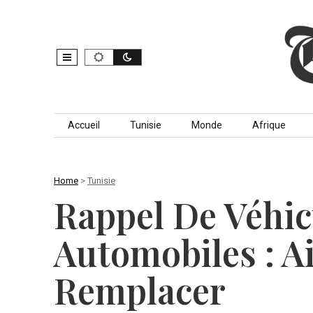
Skip to content
Accueil
Tunisie
Monde
Afrique
Home
>
Tunisie
Rappel De Véhic
Automobiles : A
Remplacer