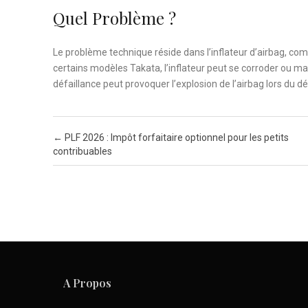
Quel Problème ?
Le problème technique réside dans l’inflateur d’airbag, com
certains modèles Takata, l’inflateur peut se corroder ou m
défaillance peut provoquer l’explosion de l’airbag lors du 
Post navigation
←
PLF 2026 : Impôt forfaitaire optionnel pour les petits
contribuables
A Propos