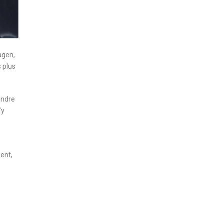
agen,
 plus
endre
’y
ent,