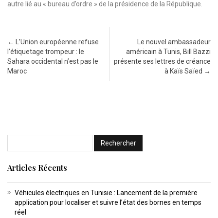
autre lié au « bureau d’ordre » de la présidence de la République.
Post navigation
←
L’Union européenne refuse
Le nouvel ambassadeur
l’étiquetage trompeur : le
américain à Tunis, Bill Bazzi
Sahara occidental n’est pas le
présente ses lettres de créance
Maroc
à Kaïs Saïed
→
Articles Récents
Véhicules électriques en Tunisie : Lancement de la première
application pour localiser et suivre l’état des bornes en temps
réel