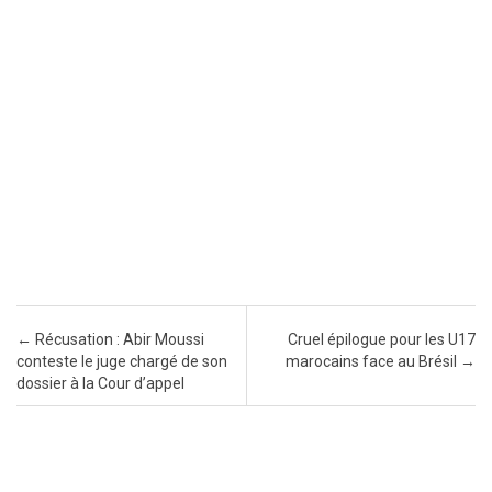
Post navigation
←
Récusation : Abir Moussi
Cruel épilogue pour les U17
conteste le juge chargé de son
marocains face au Brésil
→
dossier à la Cour d’appel