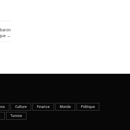
 baron
ogue
→
ess
Culture
Finance
Monde
Politique
e
Tunisie