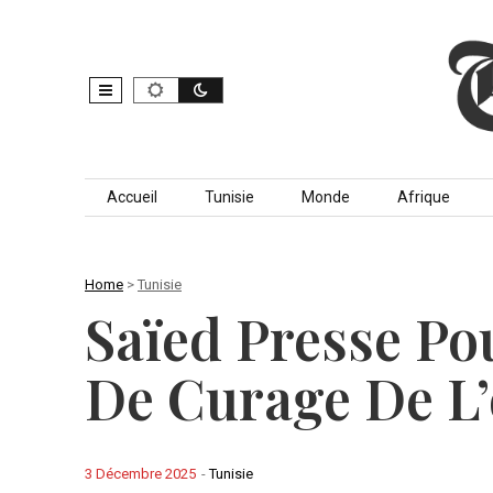
Skip to content
Accueil
Tunisie
Monde
Afrique
Home
>
Tunisie
Saïed Presse Pou
De Curage De L
3 Décembre 2025
-
Tunisie