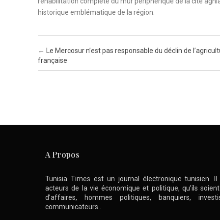
réhabilitation complète du mur périphérique de la cité aghl
historique emblématique de la région.
Post navigation
←
Le Mercosur n’est pas responsable du déclin de l’agricul
française
A Propos
Tunisia Times est un journal électronique tunisien. I
acteurs de la vie économique et politique, qu’ils soie
d’affaires, hommes politiques, banquiers, inve
communicateurs .