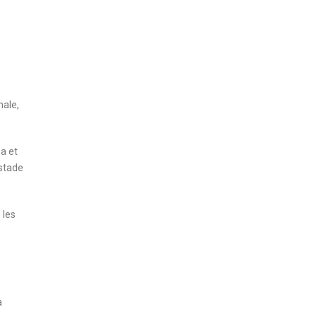
nale,
a et
 stade
 les
a