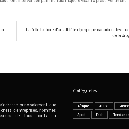
abide. Une intervention patrimoniale majeure visant à préserver un site
ture
La folle histoire d’un athlète olympique canadien devenu
de la dr
Catégories
l s’adresse principalement aux
Afrique
Autos
Busin
nt chefs d’entreprises, hommes
Sport
Tech
Tendanc
stisseurs de tous bords ou