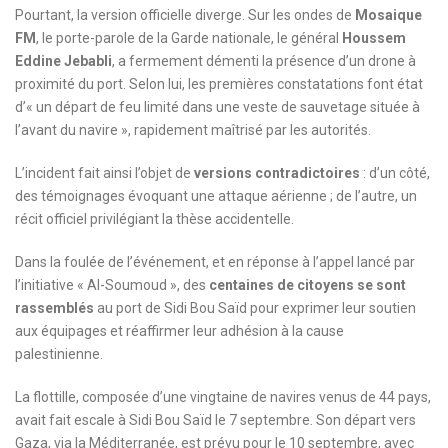
Pourtant, la version officielle diverge. Sur les ondes de
Mosaique
FM
, le porte-parole de la Garde nationale, le général
Houssem
Eddine Jebabli
, a fermement démenti la présence d’un drone à
proximité du port. Selon lui, les premières constatations font état
d’« un départ de feu limité dans une veste de sauvetage située à
l’avant du navire », rapidement maîtrisé par les autorités.
L’incident fait ainsi l’objet de
versions contradictoires
: d’un côté,
des témoignages évoquant une attaque aérienne ; de l’autre, un
récit officiel privilégiant la thèse accidentelle.
Dans la foulée de l’événement, et en réponse à l’appel lancé par
l’initiative « Al-Soumoud », des
centaines de citoyens se sont
rassemblés
au port de Sidi Bou Saïd pour exprimer leur soutien
aux équipages et réaffirmer leur adhésion à la cause
palestinienne.
La flottille, composée d’une vingtaine de navires venus de 44 pays,
avait fait escale à Sidi Bou Saïd le 7 septembre. Son départ vers
Gaza, via la Méditerranée, est prévu pour le 10 septembre, avec