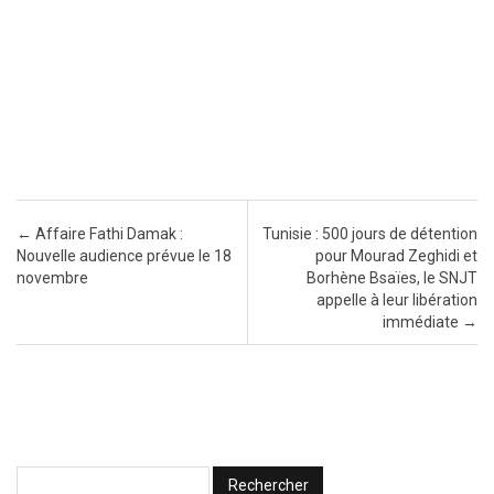
Post navigation
←
Affaire Fathi Damak :
Tunisie : 500 jours de détention
Nouvelle audience prévue le 18
pour Mourad Zeghidi et
novembre
Borhène Bsaïes, le SNJT
appelle à leur libération
immédiate
→