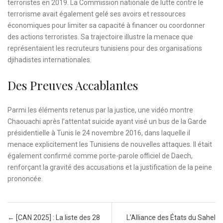
terroristes en 2019. La Commission nationale de lutte contre le
terrorisme avait également gelé ses avoirs et ressources
économiques pour limiter sa capacité à financer ou coordonner
des actions terroristes. Sa trajectoire illustre la menace que
représentaient les recruteurs tunisiens pour des organisations
djihadistes internationales.
Des Preuves Accablantes
Parmi les éléments retenus par la justice, une vidéo montre
Chaouachi après l’attentat suicide ayant visé un bus de la Garde
présidentielle à Tunis le 24 novembre 2016, dans laquelle il
menace explicitement les Tunisiens de nouvelles attaques. Il était
également confirmé comme porte-parole officiel de Daech,
renforçant la gravité des accusations et la justification de la peine
prononcée.
Post navigation
←
[CAN 2025] : La liste des 28
L’Alliance des États du Sahel