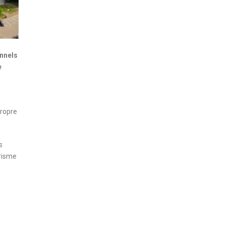
onnels
e
propre
s
urisme