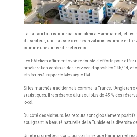
La saison touristique bat son plein à Hammamet, et les
du secteur, une hausse des réservations estimée entre 2
comme une année de référence.
Les hôteliers affirment avoir redoublé d’efforts pour offri
amélioration continue des services disponibles 24h/24, et 
et sécurisé, rapporte Mosaique FM.
Si les marchés traditionnels comme la France, l’Angleterre ou
statistiques. Il représente à lui seul plus de 45 % des rése
local.
Du côté des visiteurs, les retours sont globalement positifs. P
soulignant la beauté naturelle de la Tunisie et la diversité 
Un été prometteur donc, qui confirme que Hammamet reste l’u