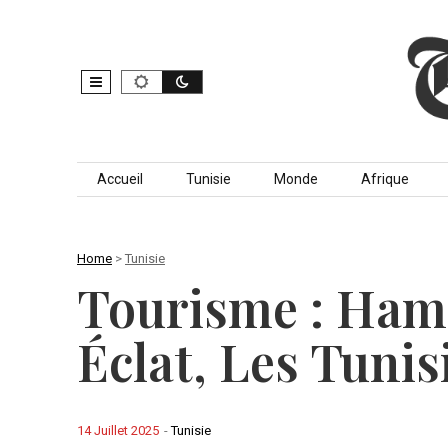
Skip to content
Accueil
Tunisie
Monde
Afrique
Home
>
Tunisie
Tourisme : Ham
Éclat, Les Tuni
14 Juillet 2025
-
Tunisie