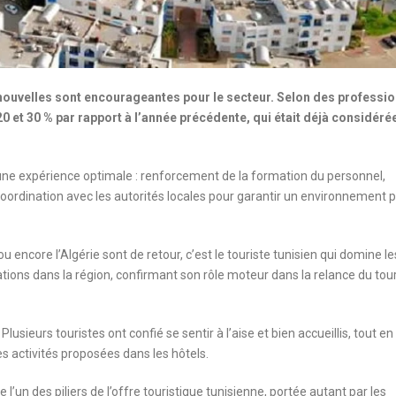
 nouvelles sont encourageantes pour le secteur. Selon des professi
0 et 30 % par rapport à l’année précédente, qui était déjà considéré
r une expérience optimale : renforcement de la formation du personnel,
coordination avec les autorités locales pour garantir un environnement 
 encore l’Algérie sont de retour, c’est le touriste tunisien qui domine le
rvations dans la région, confirmant son rôle moteur dans la relance du to
lusieurs touristes ont confié se sentir à l’aise et bien accueillis, tout en
des activités proposées dans les hôtels.
n des piliers de l’offre touristique tunisienne, portée autant par les