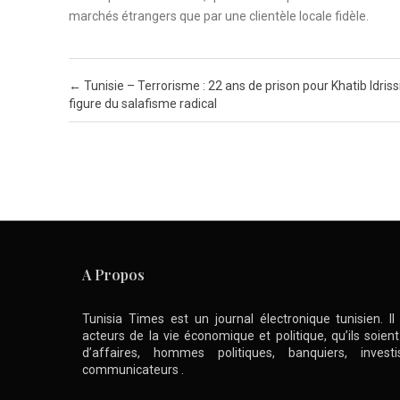
marchés étrangers que par une clientèle locale fidèle.
Post navigation
←
Tunisie – Terrorisme : 22 ans de prison pour Khatib Idrissi
figure du salafisme radical
A Propos
Tunisia Times est un journal électronique tunisien. I
acteurs de la vie économique et politique, qu’ils soie
d’affaires, hommes politiques, banquiers, inve
communicateurs .