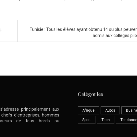
,
Tunisie : Tous les élèves ayant obtenu 14 ou plus peuven
admis aux collèges pil
Catégories
l s’adresse principalement aux
Afrique
Autos
Busin
nt chefs d’entreprises, hommes
Sport
Tech
Tendanc
stisseurs de tous bords ou