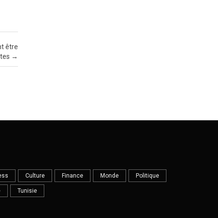
t être
otes
→
ess
Culture
Finance
Monde
Politique
e
Tunisie