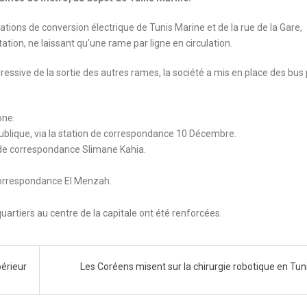
tions de conversion électrique de Tunis Marine et de la rue de la Gare,
tion, ne laissant qu’une rame par ligne en circulation.
ressive de la sortie des autres rames, la société a mis en place des bus
one.
ublique, via la station de correspondance 10 Décembre.
n de correspondance Slimane Kahia.
 correspondance El Menzah.
 quartiers au centre de la capitale ont été renforcées.
périeur
Les Coréens misent sur la chirurgie robotique en Tun