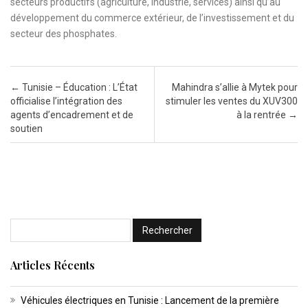
secteurs productifs (agriculture, industrie, services) ainsi qu’au
développement du commerce extérieur, de l’investissement et du
secteur des phosphates.
Post navigation
←
Tunisie – Éducation : L’État
Mahindra s’allie à Mytek pour
officialise l’intégration des
stimuler les ventes du XUV300
agents d’encadrement et de
à la rentrée
→
soutien
Articles Récents
Véhicules électriques en Tunisie : Lancement de la première