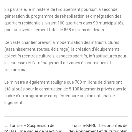
En parallèle, le ministère de l’Équipement poursuit la seconde
génération du programme de réhabilitation et d’intégration des
quartiers résidentiels, visant 160 quartiers dans 99 municipalités,
pour un investissement total de 868 millions de dinars.
Ce vaste chantier prévoit la modernisation des infrastructures
(assainissement, routes, éclairage), la création d’équipements
collectifs (centres culturels, espaces sportifs, infrastructures pour
la jeunesse) et l’aménagement de zones économiques et
artisanales.
Le ministre a également souligné que 700 millions de dinars ont
été alloués pour la construction de 5 100 logements privés dans le
cadre d’un programme complémentaire au plan national de
logement.
Post navigation
←
Tunisie – Suspension de
Tunisie-BERD : Les priorités de
l’ATFD : Une vague de réactions
développement et du futur plan