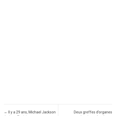
Post navigation
←
Il y a 29 ans, Michael Jackson
Deux greffes d’organes