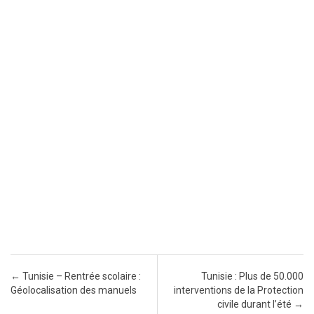
Post navigation
←
Tunisie – Rentrée scolaire :
Tunisie : Plus de 50.000
Géolocalisation des manuels
interventions de la Protection
civile durant l’été
→