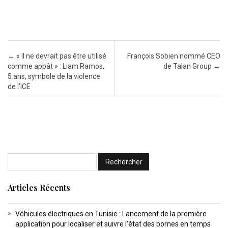
Post navigation
←
« Il ne devrait pas être utilisé
François Sobien nommé CEO
comme appât » : Liam Ramos,
de Talan Group
→
5 ans, symbole de la violence
de l’ICE
Articles Récents
Véhicules électriques en Tunisie : Lancement de la première
application pour localiser et suivre l’état des bornes en temps