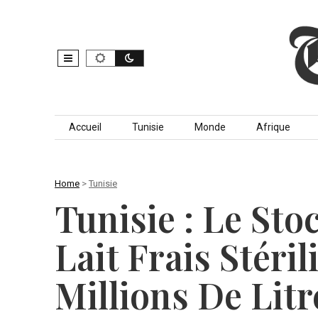
Skip to content
Accueil
Tunisie
Monde
Afrique
Home
>
Tunisie
Tunisie : Le St
Lait Frais Stéril
Millions De Litr