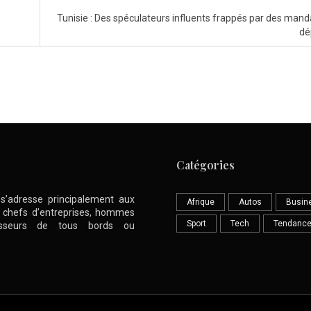
Tunisie : Des spéculateurs influents frappés par des mand
dé
Catégories
l s’adresse principalement aux
Afrique
Autos
Busin
nt chefs d’entreprises, hommes
Sport
Tech
Tendanc
stisseurs de tous bords ou