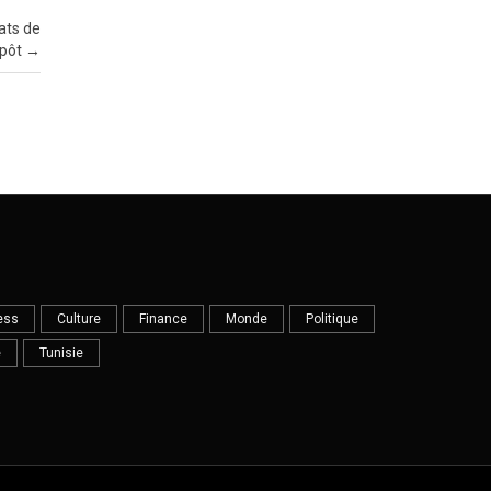
ats de
pôt
→
ess
Culture
Finance
Monde
Politique
e
Tunisie