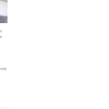
un
ue
t
rché.