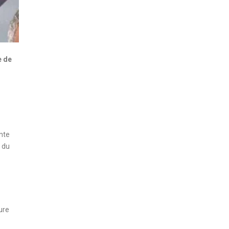
e de
ante
 du
ure