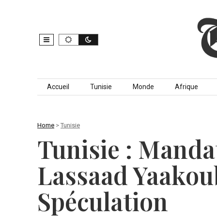
Skip to content
Accueil
Tunisie
Monde
Afrique
Home
>
Tunisie
Tunisie : Manda
Lassaad Yaakou
Spéculation