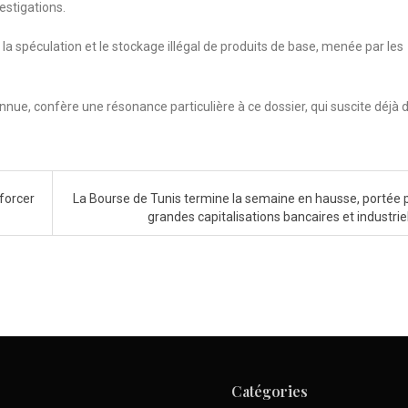
estigations.
la spéculation et le stockage illégal de produits de base, menée par les
nnue, confère une résonance particulière à ce dossier, qui suscite déjà 
forcer
La Bourse de Tunis termine la semaine en hausse, portée p
grandes capitalisations bancaires et industrie
Catégories