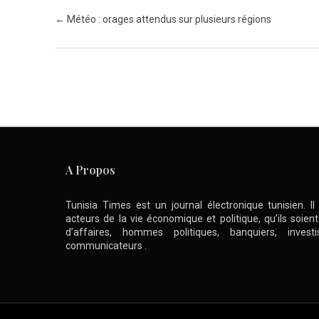
Post navigation
←
Météo : orages attendus sur plusieurs régions
A Propos
Tunisia Times est un journal électronique tunisien. I
acteurs de la vie économique et politique, qu’ils soie
d’affaires, hommes politiques, banquiers, inve
communicateurs .