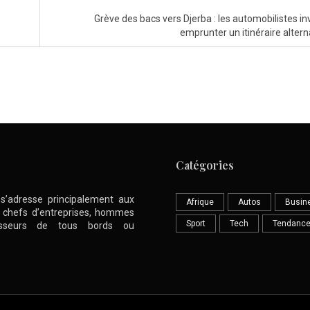
Grève des bacs vers Djerba : les automobilistes inv
emprunter un itinéraire altern
Catégories
l s’adresse principalement aux
Afrique
Autos
Busin
nt chefs d’entreprises, hommes
Sport
Tech
Tendanc
stisseurs de tous bords ou