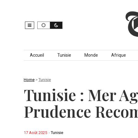
Skip to content
Accueil
Tunisie
Monde
Afrique
Home
>
Tunisie
Tunisie : Mer Ag
Prudence Reco
17 Août 2025
-
Tunisie