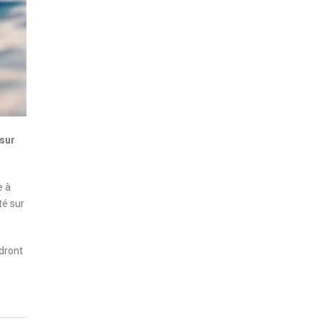
 sur
e à
té sur
ndront