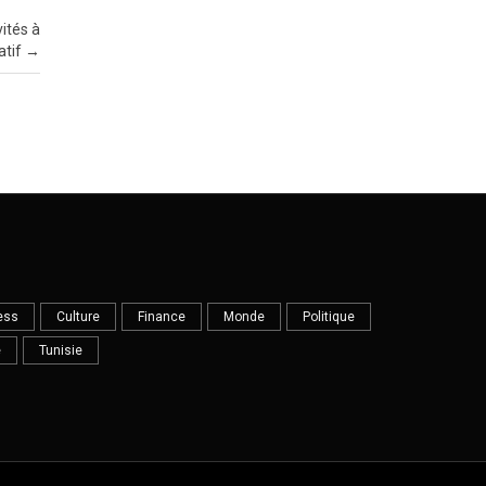
ités à
atif
→
ess
Culture
Finance
Monde
Politique
e
Tunisie