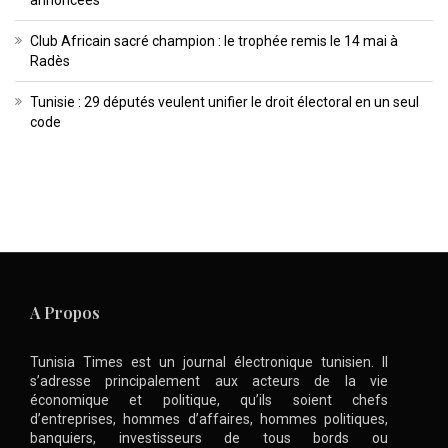
annoncées
Club Africain sacré champion : le trophée remis le 14 mai à
Radès
Tunisie : 29 députés veulent unifier le droit électoral en un seul
code
A Propos
Tunisia Times est un journal électronique tunisien. Il
s’adresse principalement aux acteurs de la vie
économique et politique, qu’ils soient chefs
d’entreprises, hommes d’affaires, hommes politiques,
banquiers, investisseurs de tous bords ou