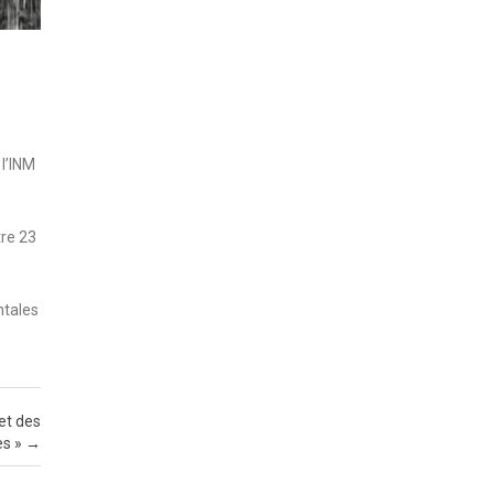
 l’INM
tre 23
ntales
et des
es »
→