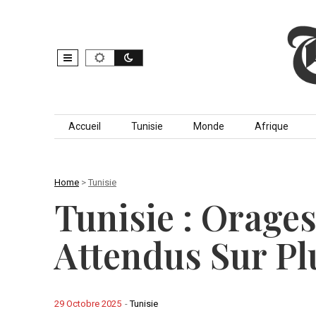
Skip to content
Accueil
Tunisie
Monde
Afrique
Home
>
Tunisie
Tunisie : Orage
Attendus Sur Pl
29 Octobre 2025
-
Tunisie