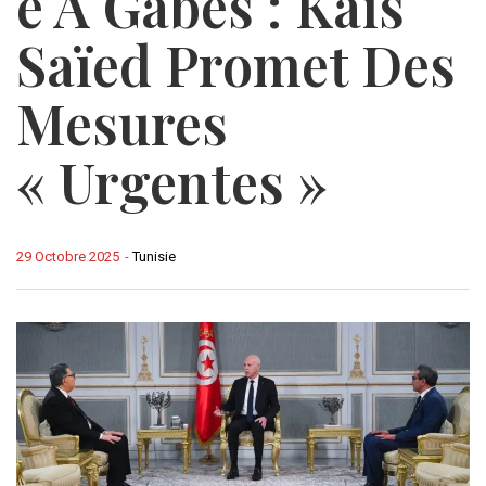
E À Gabès : Kaïs
Saïed Promet Des
Mesures
« Urgentes »
29 Octobre 2025
-
Tunisie