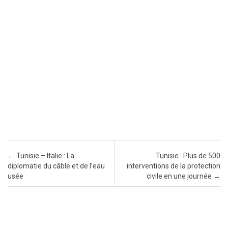
Post navigation
←
Tunisie – Italie : La
Tunisie : Plus de 500
diplomatie du câble et de l’eau
interventions de la protection
usée
civile en une journée
→