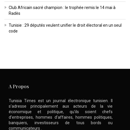
Club Africain sacré champion : le trophée remis le 14 mai à
Radès
Tunisie : 29 députés veulent unifier le droit électoral en un seul
code
A Propos
Tunisia Times est un journal électronique tunisien. Il
s’adresse principalement aux acteurs de la vie
économique et politique, qu’ils soient chefs
d’entreprises, hommes d’affaires, hommes politiques,
banquiers, investisseurs de tous bords ou
communicateurs .