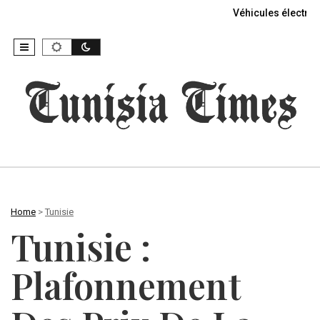
Véhicules électriq
Home
>
Tunisie
Tunisie :
Plafonnement