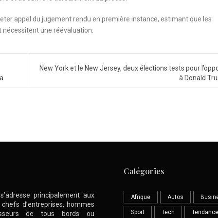
rjeter appel du jugement rendu en première instance, estimant que les
 nécessitent une réévaluation.
New York et le New Jersey, deux élections tests pour l’oppo
’a
à Donald T
Catégories
l s’adresse principalement aux
Afrique
Autos
Busin
nt chefs d’entreprises, hommes
Sport
Tech
Tendanc
stisseurs de tous bords ou