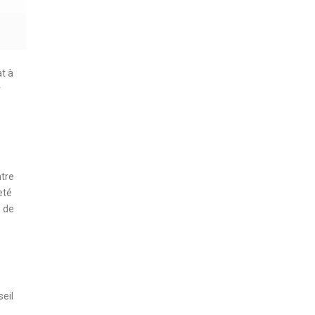
t à
r
ntre
eté
n de
eil