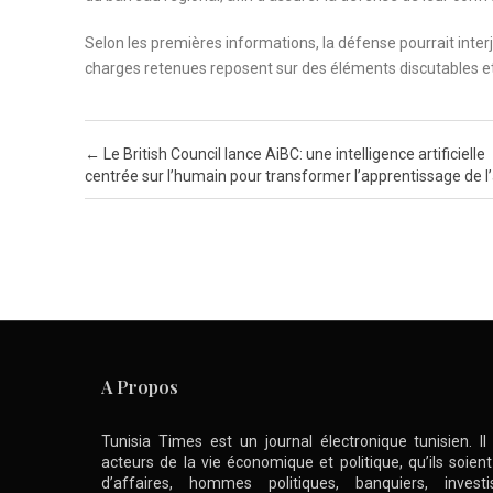
Selon les premières informations, la défense pourrait inte
charges retenues reposent sur des éléments discutables et
Post navigation
←
Le British Council lance AiBC: une intelligence artificielle
centrée sur l’humain pour transformer l’apprentissage de l
A Propos
Tunisia Times est un journal électronique tunisien. I
acteurs de la vie économique et politique, qu’ils soie
d’affaires, hommes politiques, banquiers, inve