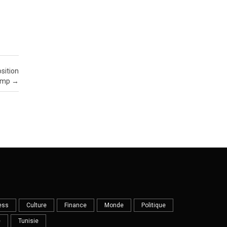
sition
rump
→
ess
Culture
Finance
Monde
Politique
e
Tunisie