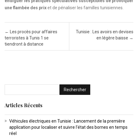
endiguer les pratiques spéculatives susceptibles de provoquer
une flambée des prix
et de pénaliser les familles tunisiennes.
Post navigation
←
Les procès pour affaires
Tunisie : Les avoirs en devises
terroristes à Tunis 1 se
en légère baisse
→
tiendront à distance
Articles Récents
Véhicules électriques en Tunisie : Lancement de la première
application pour localiser et suivre l’état des bornes en temps
réel