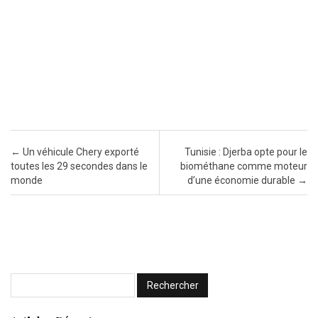
Post navigation
←
Un véhicule Chery exporté
Tunisie : Djerba opte pour le
toutes les 29 secondes dans le
biométhane comme moteur
monde
d’une économie durable
→