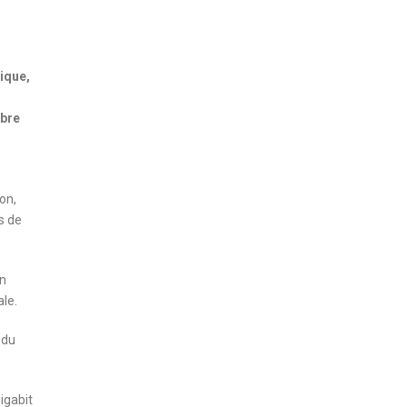
tique,
ibre
on,
s de
en
le.
 du
igabit