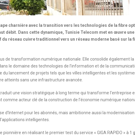
pe charnière avec la transition vers les technologies de la fibre op
haut débit. Dans cette dynamique, Tunisie Telecom met en œuvre une
 du réseau cuivre traditionnel vers un réseau moderne basé sur la f
ssus de transformation numérique nationale. Elle consolide également la
 dans le domaine des technologies de l’information et de la communicati
e du lancement de projets tels que les villes intelligentes et les système
tre atteints sans une infrastructure avancée.
traduit une vision stratégique à long terme qui transforme l’entreprise 
ant comme acteur clé de la construction de l’économie numérique nationa
sse d’Internet pour les abonnés, mais ambitionne aussi la modernisation
’applications intelligentes.
ionnière en réalisant le premier test du service « GIGA RAPIDO » à 1 g