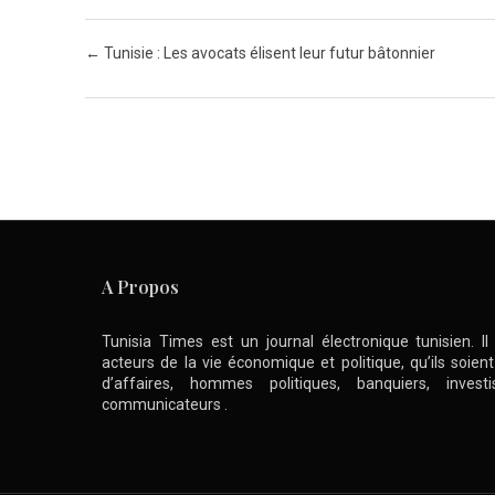
Post navigation
←
Tunisie : Les avocats élisent leur futur bâtonnier
A Propos
Tunisia Times est un journal électronique tunisien. I
acteurs de la vie économique et politique, qu’ils soie
d’affaires, hommes politiques, banquiers, inve
communicateurs .