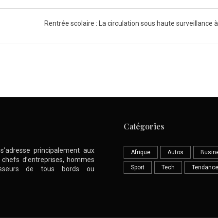
Rentrée scolaire : La circulation sous haute surveillance 
Catégories
l s’adresse principalement aux
Afrique
Autos
Busin
nt chefs d’entreprises, hommes
Sport
Tech
Tendanc
stisseurs de tous bords ou