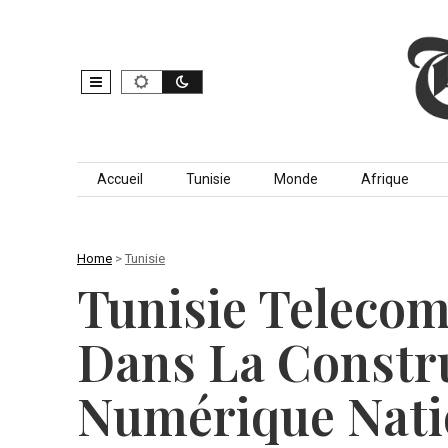
Skip to content
Accueil
Tunisie
Monde
Afrique
Home
>
Tunisie
Tunisie Telecom
Dans La Constr
Numérique Nati