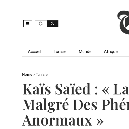
Skip to content
Accueil
Tunisie
Monde
Afrique
Home
>
Tunisie
Kaïs Saïed : « L
Malgré Des Ph
Anormaux »