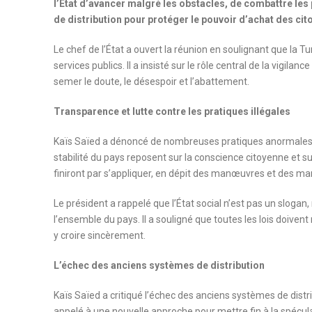
l’État d’avancer malgré les obstacles, de combattre les p
de distribution pour protéger le pouvoir d’achat des cit
Le chef de l’État a ouvert la réunion en soulignant que l
services publics. Il a insisté sur le rôle central de la vigila
semer le doute, le désespoir et l’abattement.
Transparence et lutte contre les pratiques illégales
Kaïs Saïed a dénoncé de nombreuses pratiques anormales dont
stabilité du pays reposent sur la conscience citoyenne et sur
finiront par s’appliquer, en dépit des manœuvres et des ma
Le président a rappelé que l’État social n’est pas un slogan
l’ensemble du pays. Il a souligné que toutes les lois doiven
y croire sincèrement.
L’échec des anciens systèmes de distribution
Kaïs Saïed a critiqué l’échec des anciens systèmes de distrib
appelé à une nouvelle approche pour mettre fin à la spécu