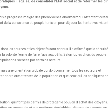
ratiques illégales, de consolider l’État social et de réformer les cir
oyens.
a Tunisie progresse malgré des phénomènes anormaux qui affectent certa
nce et de la conscience du peuple tunisien pour déjouer les tentatives visan
 les sources et les objectifs sont connus. Il a affirmé que la sécurité 
 la volonté ferme de faire face aux défis. Selon lui, les choix du peuple
nipulations menées par certains acteurs.
, mais une orientation globale qui doit concerner tous les secteurs et
t répondre aux attentes de la population et que ceux qui les appliquent d
ution, qui n’ont pas permis de protéger le pouvoir d’achat des citoyens. 
lation, au monopole et aux pratiques des lobbies, désormais exposés au