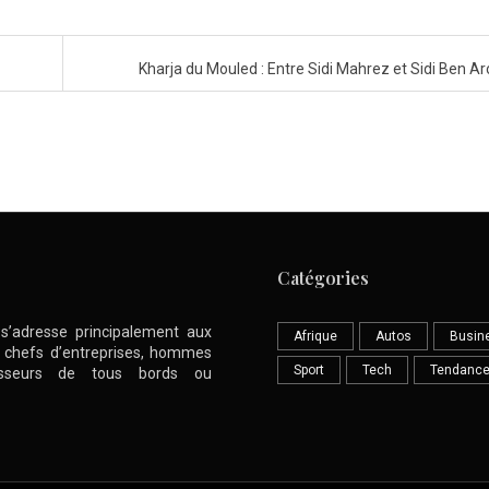
Kharja du Mouled : Entre Sidi Mahrez et Sidi Ben A
Catégories
l s’adresse principalement aux
Afrique
Autos
Busin
nt chefs d’entreprises, hommes
Sport
Tech
Tendanc
stisseurs de tous bords ou