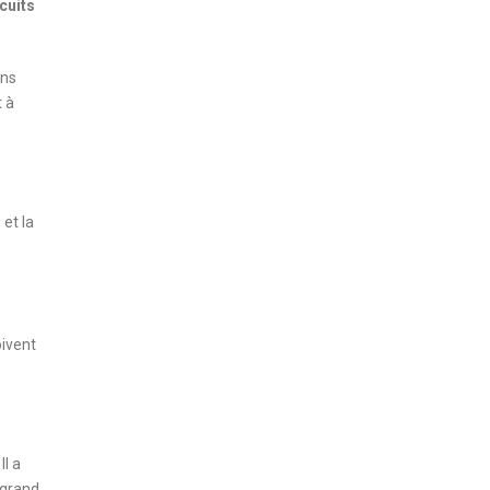
cuits
ins
t à
et la
oivent
Il a
 grand