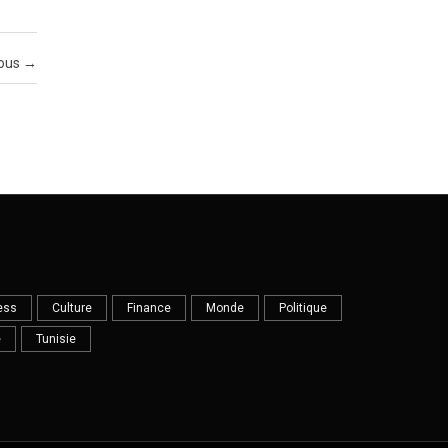
rous
→
ess
Culture
Finance
Monde
Politique
e
Tunisie