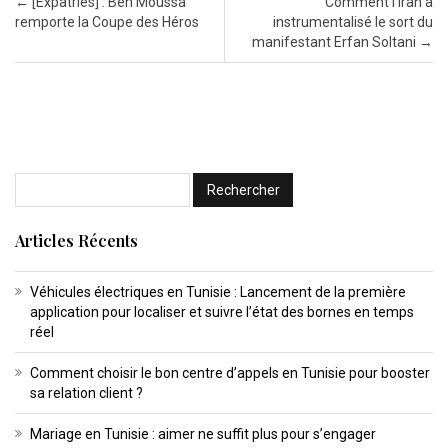
Post navigation
←
[Expatriés] : Ben Moussa
Comment l’Iran a
remporte la Coupe des Héros
instrumentalisé le sort du
manifestant Erfan Soltani
→
Articles Récents
Véhicules électriques en Tunisie : Lancement de la première
application pour localiser et suivre l’état des bornes en temps
réel
Comment choisir le bon centre d’appels en Tunisie pour booster
sa relation client ?
Mariage en Tunisie : aimer ne suffit plus pour s’engager