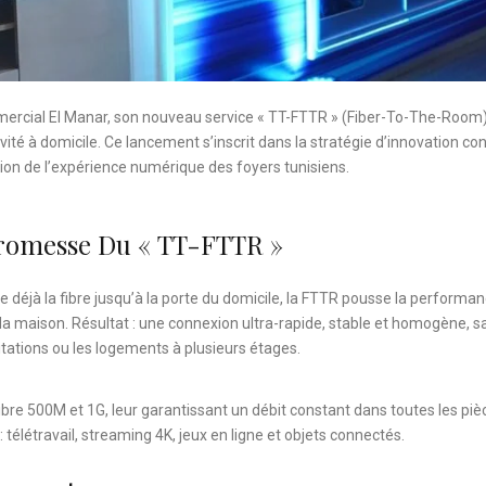
mmercial El Manar, son nouveau service « TT-FTTR » (Fiber-To-The-Room)
ité à domicile. Ce lancement s’inscrit dans la stratégie d’innovation co
tion de l’expérience numérique des foyers tunisiens.
Promesse Du « TT-FTTR »
déjà la fibre jusqu’à la porte du domicile, la FTTR pousse la performa
 la maison. Résultat : une connexion ultra-rapide, stable et homogène, s
tations ou les logements à plusieurs étages.
bre 500M et 1G, leur garantissant un débit constant dans toutes les piè
télétravail, streaming 4K, jeux en ligne et objets connectés.