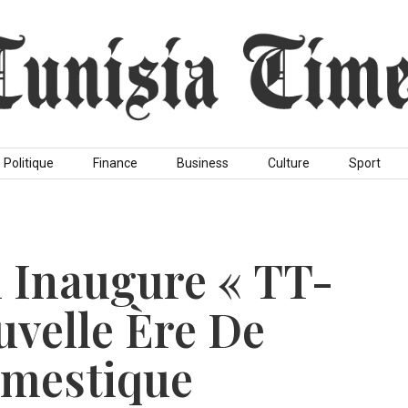
Politique
Finance
Business
Culture
Sport
 Inaugure « TT-
velle Ère De
omestique