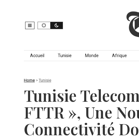
Skip to content
Accueil
Tunisie
Monde
Afrique
Home
>
Tunisie
Tunisie Telecom
FTTR », Une Nou
Connectivité D