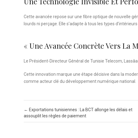
Une Technologie Invisible Et Per
Cette avancée repose sur une fibre optique de nouvelle géné
lourds ni perçage. Elle s’adapte à tous les types d’intérieur
« Une Avancée Concrète Vers La 
Le Président-Directeur Général de Tunisie Telecom, Lassâad
Cette innovation marque une étape décisive dans la moder
comme acteur clé du développement numérique national.
Post navigation
←
Exportations tunisiennes : La BCT allonge les délais et
assouplit les règles de paiement