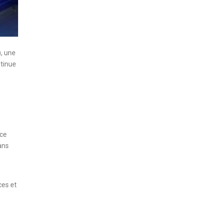
, une
ntinue
nce
ans
ces et