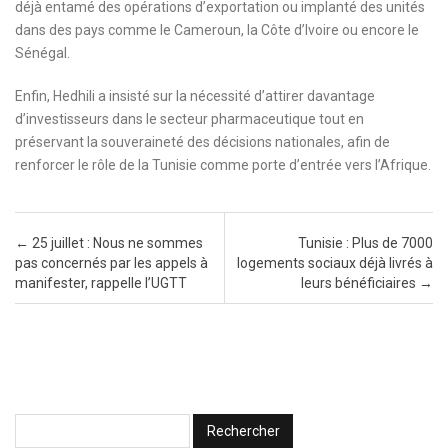
déjà entamé des opérations d’exportation ou implanté des unités
dans des pays comme le Cameroun, la Côte d’Ivoire ou encore le
Sénégal.
Enfin, Hedhili a insisté sur la nécessité d’attirer davantage
d’investisseurs dans le secteur pharmaceutique tout en
préservant la souveraineté des décisions nationales, afin de
renforcer le rôle de la Tunisie comme porte d’entrée vers l’Afrique.
Post navigation
←
25 juillet : Nous ne sommes
Tunisie : Plus de 7000
pas concernés par les appels à
logements sociaux déjà livrés à
manifester, rappelle l’UGTT
leurs bénéficiaires
→