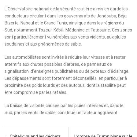
L’Observatoire national de la sécurité routière a mis en garde les
conducteurs circulant dans les gouvernorats de Jendouba, Béja,
Bizerte, Nabeul et le Grand Tunis, ainsi que dans les régions du
Sud, notamment Tozeur, Kébili, Médenine et Tataouine. Ces zones
sont particulièrement vulnérables aux vents violents, aux pluies
soudaines et aux phénomènes de sable.
Les automobilistes sont invités à réduire leur vitesse et à rester
attentifs aux chutes possibles d’arbres, de panneaux de
signalisation, d’enseignes publicitaires ou de poteaux d’éclairage.
Les dépassements sont fortement déconseillés, en particulier à
proximité des poids lourds et des autobus, dont la stabilité peut
être compromise par les rafales.
La baisse de visibilité causée par les pluies intenses et, dans le
Sud, par les vents de sable, constitue un facteur aggravant.
Post navigation
←
Chitelix: quand les déchets
L’ombre de Trump plane sur le