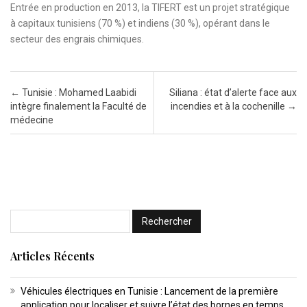
Entrée en production en 2013, la TIFERT est un projet stratégique
à capitaux tunisiens (70 %) et indiens (30 %), opérant dans le
secteur des engrais chimiques.
Post navigation
←
Tunisie : Mohamed Laabidi
Siliana : état d’alerte face aux
intègre finalement la Faculté de
incendies et à la cochenille
→
médecine
Articles Récents
Véhicules électriques en Tunisie : Lancement de la première
application pour localiser et suivre l’état des bornes en temps