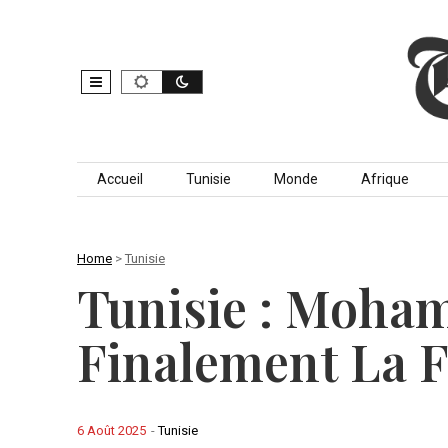
Skip to content
Accueil
Tunisie
Monde
Afrique
Home
>
Tunisie
Tunisie : Moham
Finalement La 
6 Août 2025
-
Tunisie