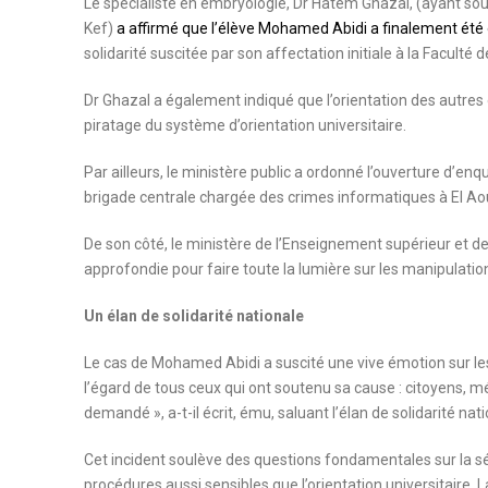
Le spécialiste en embryologie, Dr Hatem Ghazal, (ayant soule
Kef)
a affirmé que l’élève Mohamed Abidi a finalement été 
solidarité suscitée par son affectation initiale à la Faculté
Dr Ghazal a également indiqué que l’orientation des autres 
piratage du système d’orientation universitaire.
Par ailleurs, le ministère public a ordonné l’ouverture d’enq
brigade centrale chargée des crimes informatiques à El Ao
De son côté, le ministère de l’Enseignement supérieur et de
approfondie pour faire toute la lumière sur les manipulations
Un élan de solidarité nationale
Le cas de Mohamed Abidi a suscité une vive émotion sur le
l’égard de tous ceux qui ont soutenu sa cause : citoyens, médi
demandé », a-t-il écrit, ému, saluant l’élan de solidarité nati
Cet incident soulève des questions fondamentales sur la sé
procédures aussi sensibles que l’orientation universitaire.