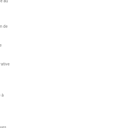
re au
on de
e
rative
 à
e
èves