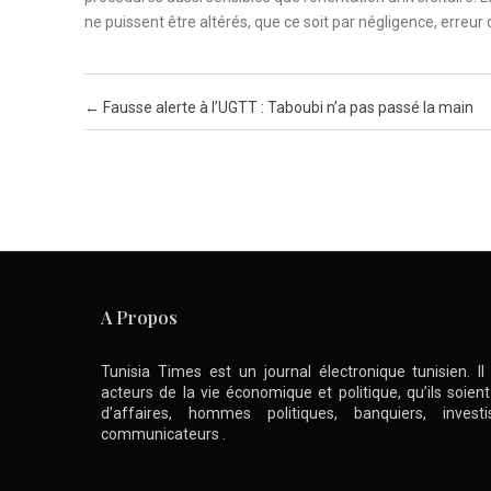
ne puissent être altérés, que ce soit par négligence, erreur 
Post navigation
←
Fausse alerte à l’UGTT : Taboubi n’a pas passé la main
A Propos
Tunisia Times est un journal électronique tunisien. I
acteurs de la vie économique et politique, qu’ils soie
d’affaires, hommes politiques, banquiers, inve
communicateurs .