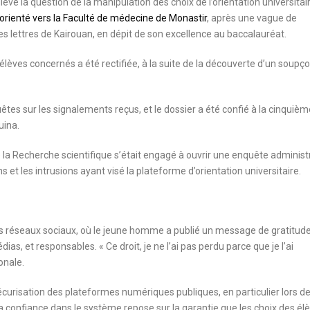
vé la question de la manipulation des choix de l’orientation universitai
orienté vers la Faculté de médecine de Monastir
, après une vague de
 des lettres de Kairouan, en dépit de son excellence au baccalauréat.
élèves concernés a été rectifiée, à la suite de la découverte d’un soupç
uêtes sur les signalements reçus, et le dossier a été confié à la cinquièm
uina.
 la Recherche scientifique s’était engagé à ouvrir une enquête administ
 et les intrusions ayant visé la plateforme d’orientation universitaire.
s réseaux sociaux, où le jeune homme a publié un message de gratitude
as, et responsables. « Ce droit, je ne l’ai pas perdu parce que je l’ai
onale.
curisation des plateformes numériques publiques, en particulier lors d
 La confiance dans le système repose sur la garantie que les choix des él