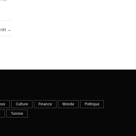
rrêt
→
ess
Culture
Finance
Monde
Politique
e
Tunisie