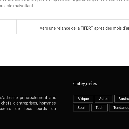
ou acte malveillant.
Vers une relance de la TIFERT après des mois d’a
Catégories
l s’adresse principalement aux
Afrique
Autos
Busin
nt chefs d’entreprises, hommes
Sport
Tech
Tendanc
stisseurs de tous bords ou