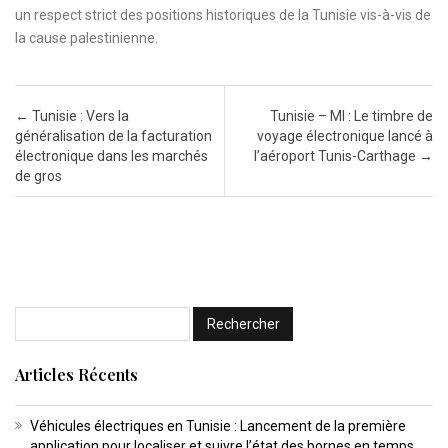
un respect strict des positions historiques de la Tunisie vis-à-vis de
la cause palestinienne.
Post navigation
←
Tunisie : Vers la
Tunisie – MI : Le timbre de
généralisation de la facturation
voyage électronique lancé à
électronique dans les marchés
l’aéroport Tunis-Carthage
→
de gros
Articles Récents
Véhicules électriques en Tunisie : Lancement de la première
application pour localiser et suivre l’état des bornes en temps