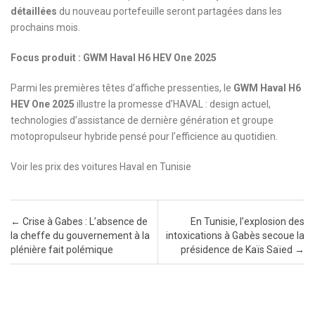
détaillées
du nouveau portefeuille seront partagées dans les
prochains mois.
Focus produit : GWM Haval H6 HEV One 2025
Parmi les premières têtes d’affiche pressenties, le
GWM Haval H6
HEV One 2025
illustre la promesse d’HAVAL : design actuel,
technologies d’assistance de dernière génération et groupe
motopropulseur hybride pensé pour l’efficience au quotidien.
Voir les prix des voitures Haval en Tunisie
Post navigation
←
Crise à Gabes : L’absence de
En Tunisie, l’explosion des
la cheffe du gouvernement à la
intoxications à Gabès secoue la
plénière fait polémique
présidence de Kaïs Saïed
→