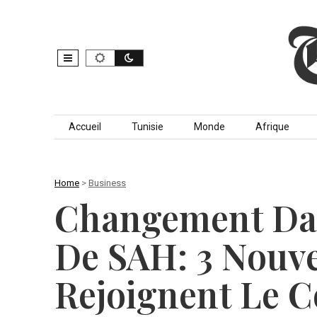
Skip to content
Accueil
Tunisie
Monde
Afrique
Home
>
Business
Changement Da
De SAH: 3 Nou
Rejoignent Le C