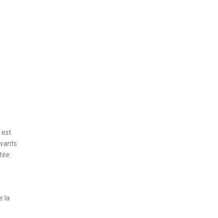
 est
ivants
tée
e la