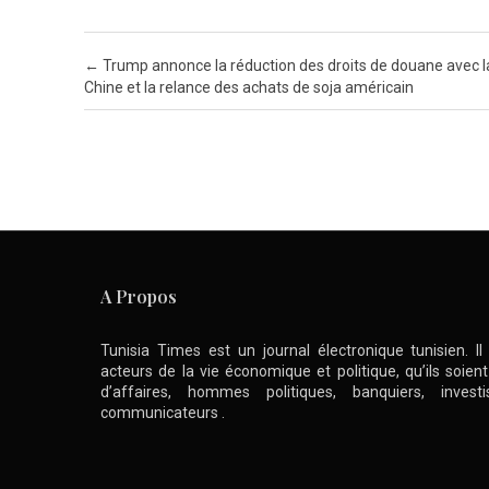
Post navigation
←
Trump annonce la réduction des droits de douane avec l
Chine et la relance des achats de soja américain
A Propos
Tunisia Times est un journal électronique tunisien. I
acteurs de la vie économique et politique, qu’ils soie
d’affaires, hommes politiques, banquiers, inve
communicateurs .