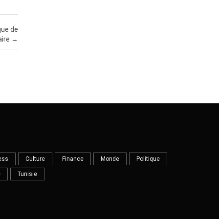
que de
aire
→
ess
Culture
Finance
Monde
Politique
e
Tunisie