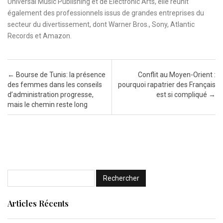
Universal Music Publishing et de Electronic Arts, elle réunit
également des professionnels issus de grandes entreprises du
secteur du divertissement, dont Warner Bros., Sony, Atlantic
Records et Amazon.
Post navigation
←
Bourse de Tunis: la présence
Conflit au Moyen-Orient :
des femmes dans les conseils
pourquoi rapatrier des Français
d’administration progresse,
est si compliqué
→
mais le chemin reste long
Articles Récents