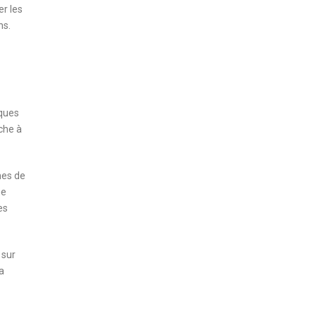
er les
ns.
iques
che à
mes de
ne
es
 sur
a