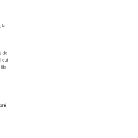
 la
s de
l qui
fils
ibré
→