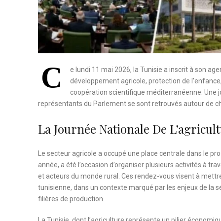
C
e lundi 11 mai 2026, la Tunisie a inscrit à son ag
développement agricole, protection de l’enfance,
coopération scientifique méditerranéenne. Une jou
représentants du Parlement se sont retrouvés autour de cha
La Journée Nationale De L’agricu
Le secteur agricole a occupé une place centrale dans le pr
année, a été l’occasion d’organiser plusieurs activités à trav
et acteurs du monde rural. Ces rendez-vous visent à mettre e
tunisienne, dans un contexte marqué par les enjeux de la 
filières de production.
La Tunisie, dont l’agriculture représente un pilier économiq