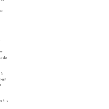
ne
t
et
garde
 à
ement
s
s flux