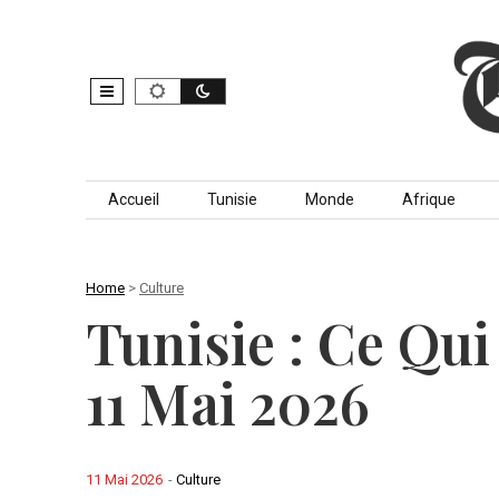
Skip to content
Accueil
Tunisie
Monde
Afrique
Home
>
Culture
Tunisie : Ce Qui
11 Mai 2026
11 Mai 2026
-
Culture