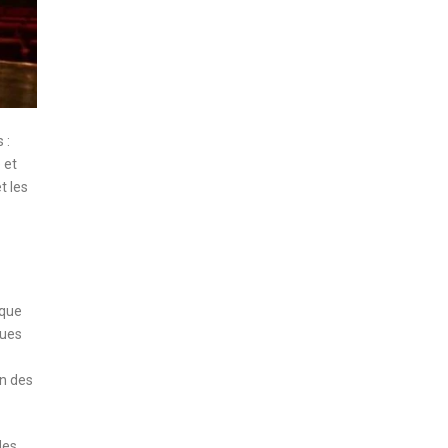
 :
 et
t les
aque
ques
on des
des