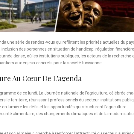
enda une série de rendez-vous qui reflètent les priorités actuelles du pays
 inclusion des personnes en situation de handicap, régulation financière
rnée dense, où les institutions publiques, les acteurs de la recherche e
ntiers aux enjeux concrets pour la société tunisienne.
lture Au Cœur De L’agenda
ogramme de ce lundi. La Journée nationale de l’agriculture, célébrée ch
ers le territoire, réunissant professionnels du secteur, institutions publi
n lumière les défis et les opportunités qui structurent l’agriculture
sécurité alimentaire, des changements climatiques et de la modernisati
ue et social majeur, cherche à renforcer l’attractivité du secteur auprès 