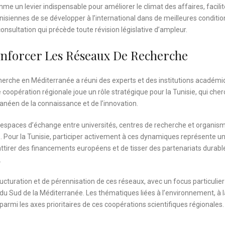
un levier indispensable pour améliorer le climat des affaires, facilit
isiennes de se développer à l’international dans de meilleures conditio
consultation qui précède toute révision législative d’ampleur.
enforcer Les Réseaux De Recherche
echerche en Méditerranée a réuni des experts et des institutions académ
oopération régionale joue un rôle stratégique pour la Tunisie, qui cher
néen de la connaissance et de l’innovation.
espaces d’échange entre universités, centres de recherche et organis
. Pour la Tunisie, participer activement à ces dynamiques représente u
attirer des financements européens et de tisser des partenariats durabl
.
tructuration et de pérennisation de ces réseaux, avec un focus particulier
 du Sud de la Méditerranée. Les thématiques liées à l’environnement, à l
parmi les axes prioritaires de ces coopérations scientifiques régionales.