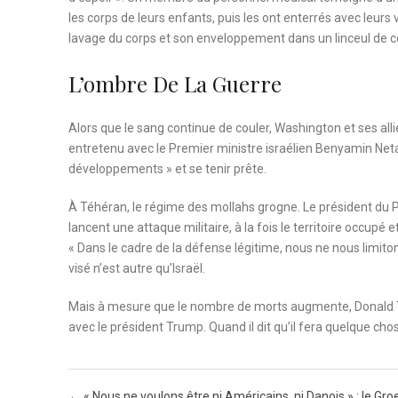
les corps de leurs enfants, puis les ont enterrés avec leurs 
lavage du corps et son enveloppement dans un linceul de c
L’ombre De La Guerre
Alors que le sang continue de couler, Washington et ses alli
entretenu avec le Premier ministre israélien Benyamin Netan
développements » et se tenir prête.
À Téhéran, le régime des mollahs grogne. Le président du P
lancent une attaque militaire, à la fois le territoire occupé 
« Dans le cadre de la défense légitime, nous ne nous limito
visé n’est autre qu’Israël.
Mais à mesure que le nombre de morts augmente, Donald T
avec le président Trump. Quand il dit qu’il fera quelque chos
Post navigation
←
« Nous ne voulons être ni Américains, ni Danois » : le Gr