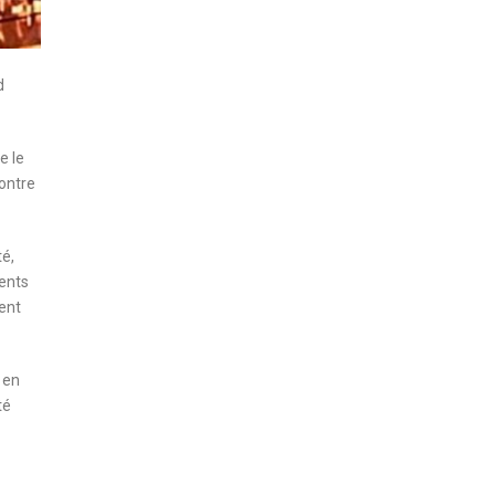
d
e le
contre
té,
ments
ment
 en
té