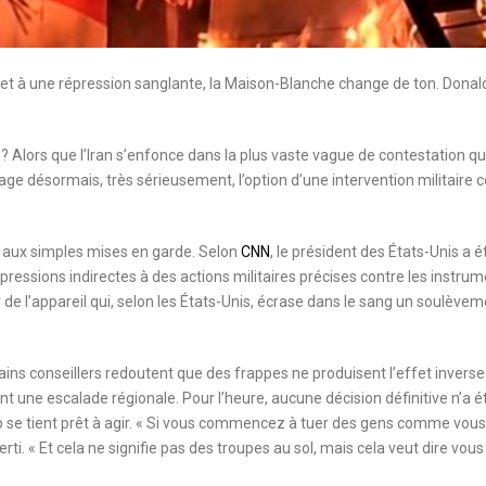
et à une répression sanglante, la Maison-Blanche change de ton. Donal
 ? Alors que l’Iran s’enfonce dans la plus vaste vague de contestation qu
e désormais, très sérieusement, l’option d’une intervention militaire 
us aux simples mises en garde. Selon
CNN
, le président des États-Unis a é
 pressions indirectes à des actions militaires précises contre les instru
 de l’appareil qui, selon les États-Unis, écrase dans le sang un soulève
ains conseillers redoutent que des frappes ne produisent l’effet inverse
 une escalade régionale. Pour l’heure, aucune décision définitive n’a é
p se tient prêt à agir. « Si vous commencez à tuer des gens comme vous
erti. « Et cela ne signifie pas des troupes au sol, mais cela veut dire vous