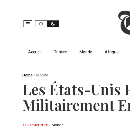
Skip to content
Accueil
Tunisie
Monde
Afrique
Home
>
Monde
Les États-Unis 
Militairement E
11 Janvier 2026
-
Monde