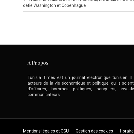
défie Washington et Copenhague
A Propos
Tunisia Times est un journal électronique tunisien. I
acteurs de la vie économique et politique, qu’ils soie
d’affaires, hommes politiques, banquiers, inve
communicateurs .
Skip to content
Mentions légales et CGU
Gestion des cookies
Horaire