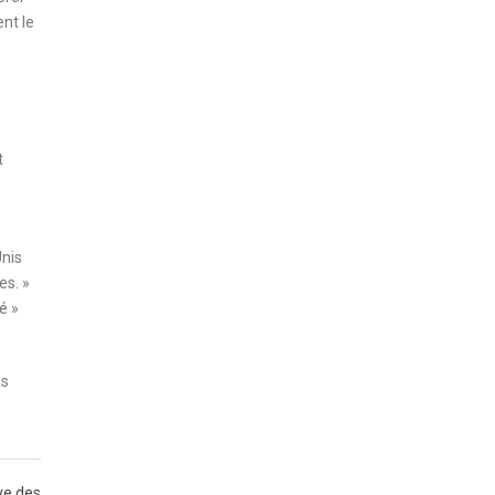
ent le
t
Unis
es. »
é »
as
ve des