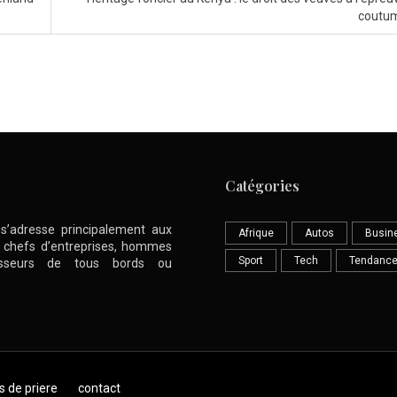
coutu
Catégories
l s’adresse principalement aux
Afrique
Autos
Busin
nt chefs d’entreprises, hommes
Sport
Tech
Tendanc
stisseurs de tous bords ou
s de priere
contact