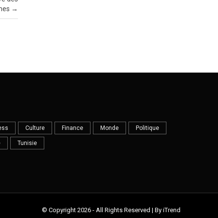
mes
→
ess
Culture
Finance
Monde
Politique
e
Tunisie
© Copyright 2026 - All Rights Reserved | By iTrend