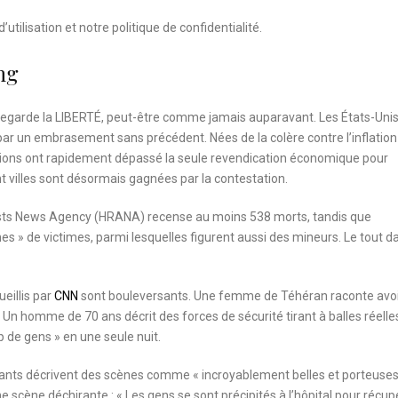
’utilisation
et notre
politique de confidentialité.
ng
ran regarde la LIBERTÉ, peut-être comme jamais auparavant. Les États-Uni
sé par un embrasement sans précédent. Nées de la colère contre l’inflation
tions ont rapidement dépassé la seule revendication économique pour
ent villes sont désormais gagnées par la contestation.
vists News Agency (HRANA) recense au moins 538 morts, tandis que
es » de victimes, parmi lesquelles figurent aussi des mineurs. Le tout d
eillis par
CNN
sont bouleversants. Une femme de Téhéran raconte avoi
. Un homme de 70 ans décrit des forces de sécurité tirant à balles réelle
p de gens » en une seule nuit.
estants décrivent des scènes comme « incroyablement belles et porteuse
scène déchirante : « Les gens se sont précipités à l’hôpital pour récup