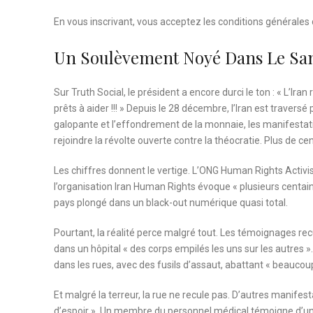
En vous inscrivant, vous acceptez les
conditions générales d
Un Soulèvement Noyé Dans Le Sa
Sur Truth Social, le président a encore durci le ton : « L’I
prêts à aider !!! » Depuis le 28 décembre, l’Iran est traver
galopante et l’effondrement de la monnaie, les manifesta
rejoindre la révolte ouverte contre la théocratie. Plus de c
Les chiffres donnent le vertige. L’ONG Human Rights Acti
l’organisation Iran Human Rights évoque « plusieurs centain
pays plongé dans un black-out numérique quasi total.
Pourtant, la réalité perce malgré tout. Les témoignages recu
dans un hôpital « des corps empilés les uns sur les autres »
dans les rues, avec des fusils d’assaut, abattant « beaucou
Et malgré la terreur, la rue ne recule pas. D’autres manif
d’espoir ». Un membre du personnel médical témoigne d’une 