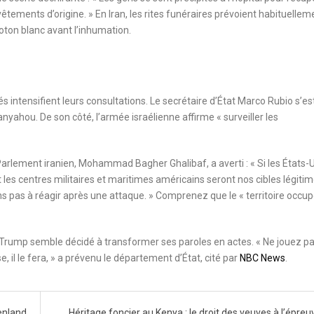
vêtements d’origine. » En Iran, les rites funéraires prévoient habituellem
oton blanc avant l’inhumation.
és intensifient leurs consultations. Le secrétaire d’État Marco Rubio s’es
yahou. De son côté, l’armée israélienne affirme « surveiller les
arlement iranien, Mohammad Bagher Ghalibaf, a averti : « Si les États-
et les centres militaires et maritimes américains seront nos cibles légitim
ns pas à réagir après une attaque. » Comprenez que le « territoire occup
rump semble décidé à transformer ses paroles en actes. « Ne jouez p
e, il le fera, » a prévenu le département d’État, cité par
NBC News
.
oenland
Héritage foncier au Kenya : le droit des veuves à l’épreu