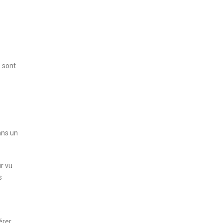
s sont
ans un
r vu
s
s
érer