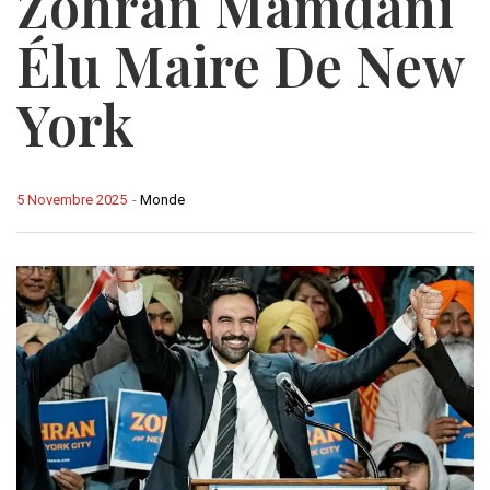
Zohran Mamdani
Élu Maire De New
York
5 Novembre 2025
-
Monde