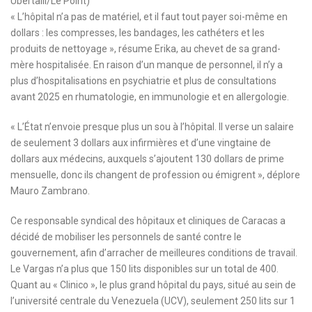
Ubertalli/Le Point)
« L’hôpital n’a pas de matériel, et il faut tout payer soi-même en
dollars : les compresses, les bandages, les cathéters et les
produits de nettoyage », résume Erika, au chevet de sa grand-
mère hospitalisée. En raison d’un manque de personnel, il n’y a
plus d’hospitalisations en psychiatrie et plus de consultations
avant 2025 en rhumatologie, en immunologie et en allergologie.
« L’État n’envoie presque plus un sou à l’hôpital. Il verse un salaire
de seulement 3 dollars aux infirmières et d’une vingtaine de
dollars aux médecins, auxquels s’ajoutent 130 dollars de prime
mensuelle, donc ils changent de profession ou émigrent », déplore
Mauro Zambrano.
Ce responsable syndical des hôpitaux et cliniques de Caracas a
décidé de mobiliser les personnels de santé contre le
gouvernement, afin d’arracher de meilleures conditions de travail.
Le Vargas n’a plus que 150 lits disponibles sur un total de 400.
Quant au « Clinico », le plus grand hôpital du pays, situé au sein de
l’université centrale du Venezuela (UCV), seulement 250 lits sur 1