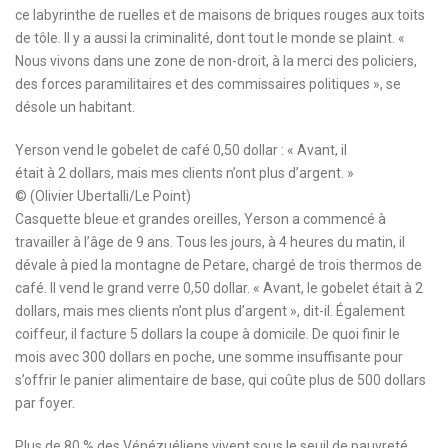
ce labyrinthe de ruelles et de maisons de briques rouges aux toits
de tôle. Il y a aussi la criminalité, dont tout le monde se plaint. «
Nous vivons dans une zone de non-droit, à la merci des policiers,
des forces paramilitaires et des commissaires politiques », se
désole un habitant.
Yerson vend le gobelet de café 0,50 dollar : « Avant, il
était à 2 dollars, mais mes clients n’ont plus d’argent. »
© (Olivier Ubertalli/Le Point)
Casquette bleue et grandes oreilles, Yerson a commencé à
travailler à l’âge de 9 ans. Tous les jours, à 4 heures du matin, il
dévale à pied la montagne de Petare, chargé de trois thermos de
café. Il vend le grand verre 0,50 dollar. « Avant, le gobelet était à 2
dollars, mais mes clients n’ont plus d’argent », dit-il. Également
coiffeur, il facture 5 dollars la coupe à domicile. De quoi finir le
mois avec 300 dollars en poche, une somme insuffisante pour
s’offrir le panier alimentaire de base, qui coûte plus de 500 dollars
par foyer.
Plus de 80 % des Vénézuéliens vivent sous le seuil de pauvreté.