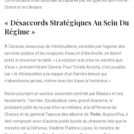
communauté internationale accaparée par les guerres au Proche-
Orient et en Ukraine.
« Désaccords Stratégiques Au Sein Du
Régime »
À Caracas, beaucoup de Vénézuéliens, excédés par l’agonie des
services publics et les coupures d’eau et d’électricité, se disent
prêts à renverser la table. « La solution à la crise ne viendra que
d’eux », prévient Hiram Gaviria. Pour Yorelis Acosta, c’est jouable,
car « le Vénézuélien a la niaque d’un Rambo blessé qui
n’abandonne jamais, même avec les tripes à l’extérieur ».
Reste pourtant un secteur essentiel contrôlé par Maduro et ses
lieutenants : l’armée. Syndicaliste sans grand charisme, le
président pâtit de ne pas être un militaire, à la différence de
Chavez et du général Tapioca des albums de
Tintin
. Aujourd’hui, il
doit composer avec d’autres poids lourds du chavisme tels que le
ministre de la Défense, Vladimir Padrino Lopez, le ministre de