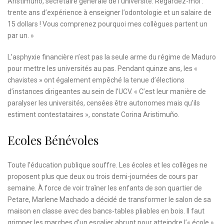
Aristimuño, secrétaire générale de l’université. Regardez-moi :
trente ans d’expérience à enseigner l’odontologie et un salaire de
15 dollars ! Vous comprenez pourquoi mes collègues partent un
par un. »
L’asphyxie financière n’est pas la seule arme du régime de Maduro
pour mettre les universités au pas. Pendant quinze ans, les «
chavistes » ont également empêché la tenue d’élections
d’instances dirigeantes au sein de l’UCV. « C’est leur manière de
paralyser les universités, censées être autonomes mais qu’ils
estiment contestataires », constate Corina Aristimuño.
Ecoles Bénévoles
Toute l’éducation publique souffre. Les écoles et les collèges ne
proposent plus que deux ou trois demi-journées de cours par
semaine. À force de voir traîner les enfants de son quartier de
Petare, Marlene Machado a décidé de transformer le salon de sa
maison en classe avec des bancs-tables pliables en bois. Il faut
grimper les marches d’un escalier abrupt pour atteindre l’« école »