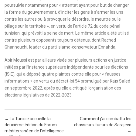
poursuivie notamment pour « attentat ayant pour but de changer
la forme du gouvernement, d’inciter les gens à s’armer les uns
contre les autres ou à provoquer le désordre, le meurtre ou le
pillage sur le territoire », en vertu de l’article 72 du code pénal
tunisien, qui prévoit la peine de mort. Le même article a été utilisé
contre plusieurs opposants toujours détenus, dont Rached
Ghannouchi, leader du parti islamo-conservateur Ennahda.
Abir Moussi est par ailleurs visée par plusieurs actions en justice
initiées par l’Instance supérieure indépendante pour les élections
(ISIE), qui a déposé quatre plaintes contre elle pour « fausses
informations » en vertu du décret-loi 54 promulgué par Kaïs Saïed
en septembre 2022, après qu’elle a critiqué l’organisation des
élections législatives de 2022-2023.
Post navigation
←
La Tunisie accueille la
Comment j’ai combattu les
deuxième édition du Forum
chasseurs-tueurs de Sarajevo
méditerranéen de l’intelligence
→