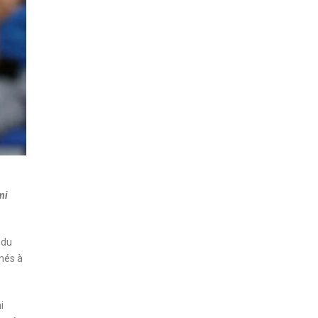
mi
 du
mnés à
i