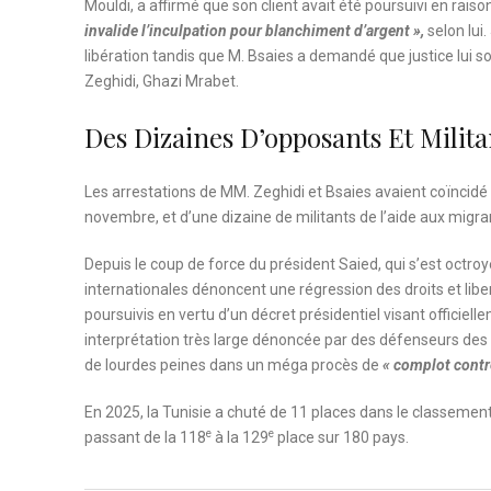
Mouldi, a affirmé que son client avait été poursuivi en rais
invalide l’inculpation pour blanchiment d’argent »,
selon lui.
libération tandis que M. Bsaies a demandé que justice lui s
Zeghidi, Ghazi Mrabet.
Des Dizaines D’opposants Et Milita
Les arrestations de MM. Zeghidi et Bsaies avaient coïncidé 
novembre, et d’une dizaine de militants de l’aide aux migra
Depuis le coup de force du président Saied, qui s’est octroyé
internationales dénoncent une régression des droits et liber
poursuivis en vertu d’un décret présidentiel visant officiell
interprétation très large dénoncée par des défenseurs de
de lourdes peines dans un méga procès de
« complot contre
En 2025, la Tunisie a chuté de 11 places dans le classement
e
e
passant de la 118
à la 129
place sur 180 pays.