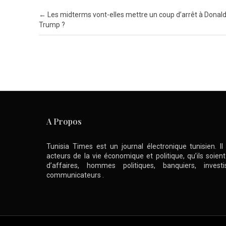
Post navigation
←
Les midterms vont-elles mettre un coup d’arrêt à Donal
Trump ?
A Propos
Tunisia Times est un journal électronique tunisien. I
acteurs de la vie économique et politique, qu’ils soie
d’affaires, hommes politiques, banquiers, inve
communicateurs .