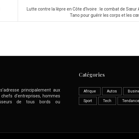
d
Lutte contre la lèpre en Côte d’Ivoire : le combat de Sœur
Tano pour guérir les corps et les c
Catégories
l s’adresse principalement aux
Afrique
Autos
Busin
nt chefs d’entreprises, hommes
Sport
Tech
Tendanc
stisseurs de tous bords ou