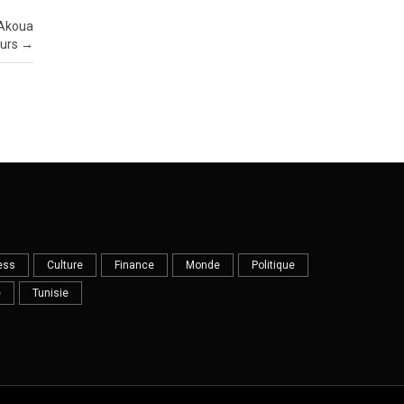
 Akoua
œurs
→
ess
Culture
Finance
Monde
Politique
e
Tunisie