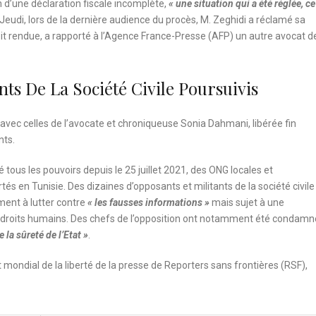
on d’une déclaration fiscale incomplète,
« une situation qui a été réglée, ce
 Jeudi, lors de la dernière audience du procès, M. Zeghidi a réclamé sa
oit rendue, a rapporté à l’Agence France-Presse (AFP) un autre avocat d
nts De La Société Civile Poursuivis
avec celles de l’avocate et chroniqueuse Sonia Dahmani, libérée fin
nts.
 tous les pouvoirs depuis le 25 juillet 2021, des ONG locales et
tés en Tunisie. Des dizaines d’opposants et militants de la société civile
ement à lutter contre
« les fausses informations »
mais sujet à une
s droits humains. Des chefs de l’opposition ont notamment été condamn
 la sûreté de l’Etat »
.
 mondial de la liberté de la presse de Reporters sans frontières (RSF),