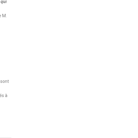
 qui
e M.
 sont
és à