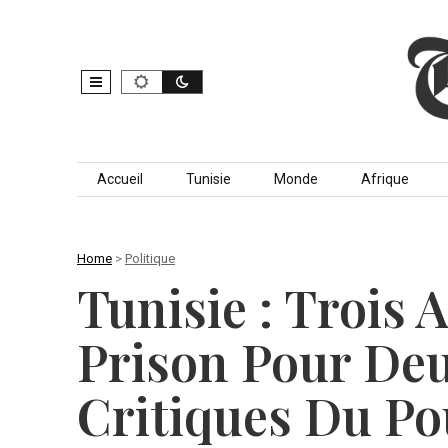
Skip to content
Accueil
Tunisie
Monde
Afrique
Home
>
Politique
Tunisie : Trois
Prison Pour Deu
Critiques Du Po