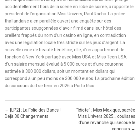
accidentellement hors de la scène en robe de soirée, a rapporté le
président de l’organisation Miss Univers, Raul Rocha. La police
thaïlandaise a en parallèle ouvert une enquête sur des
participantes soupçonnées d’avoir filmé dans leur hôtel des
oreillers frappés du nom d’un casino en ligne, en contradiction
avec une législation locale très stricte sur les jeux d’argent. La
nouvelle reine de beauté bénéficie, elle, d’un appartement de
fonction à New York partagé avec Miss USA et Miss Teen USA,
d’un salaire mensuel évalué à 5 000 euros et d’une couronne
estimée à 300 000 dollars, soit un montant en dollars qui
correspond à un peu moins de 300 000 euros. La prochaine édition
du concours doit se tenir en 2026 à Porto Rico.
Post navigation
←
[LP2] : La Folie des Bancs !
“Idiote” : Miss Mexique, sacrée
Déjà 30 Changements
Miss Univers 2025… coulisses
d’une revanche qui secoue le
concours
→