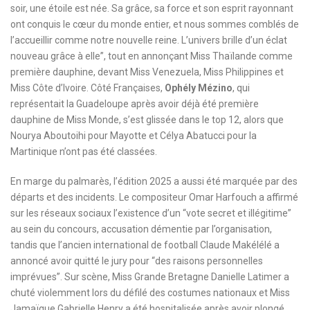
soir, une étoile est née. Sa grâce, sa force et son esprit rayonnant
ont conquis le cœur du monde entier, et nous sommes comblés de
l’accueillir comme notre nouvelle reine. L’univers brille d’un éclat
nouveau grâce à elle”, tout en annonçant Miss Thaïlande comme
première dauphine, devant Miss Venezuela, Miss Philippines et
Miss Côte d’Ivoire. Côté Françaises,
Ophély Mézino
, qui
représentait la Guadeloupe après avoir déjà été première
dauphine de Miss Monde, s’est glissée dans le top 12, alors que
Nourya Aboutoihi pour Mayotte et Célya Abatucci pour la
Martinique n’ont pas été classées.
En marge du palmarès, l’édition 2025 a aussi été marquée par des
départs et des incidents. Le compositeur Omar Harfouch a affirmé
sur les réseaux sociaux l’existence d’un “vote secret et illégitime”
au sein du concours, accusation démentie par l’organisation,
tandis que l’ancien international de football Claude Makélélé a
annoncé avoir quitté le jury pour “des raisons personnelles
imprévues”. Sur scène, Miss Grande Bretagne Danielle Latimer a
chuté violemment lors du défilé des costumes nationaux et Miss
Jamaïque Gabrielle Henry a été hospitalisée après avoir plongé