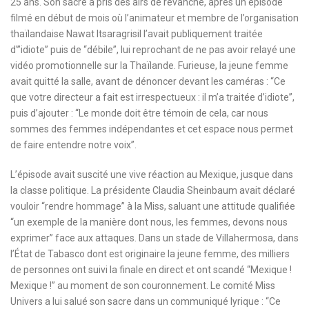
25 ans. Son sacre a pris des airs de revanche, après un épisode
filmé en début de mois où l’animateur et membre de l’organisation
thaïlandaise Nawat Itsaragrisil l’avait publiquement traitée
d'”idiote” puis de “débile”, lui reprochant de ne pas avoir relayé une
vidéo promotionnelle sur la Thaïlande. Furieuse, la jeune femme
avait quitté la salle, avant de dénoncer devant les caméras : “Ce
que votre directeur a fait est irrespectueux : il m’a traitée d’idiote”,
puis d’ajouter : “Le monde doit être témoin de cela, car nous
sommes des femmes indépendantes et cet espace nous permet
de faire entendre notre voix”.
L’épisode avait suscité une vive réaction au Mexique, jusque dans
la classe politique. La présidente Claudia Sheinbaum avait déclaré
vouloir “rendre hommage” à la Miss, saluant une attitude qualifiée
“un exemple de la manière dont nous, les femmes, devons nous
exprimer” face aux attaques. Dans un stade de Villahermosa, dans
l’État de Tabasco dont est originaire la jeune femme, des milliers
de personnes ont suivi la finale en direct et ont scandé “Mexique !
Mexique !” au moment de son couronnement. Le comité Miss
Univers a lui salué son sacre dans un communiqué lyrique : “Ce