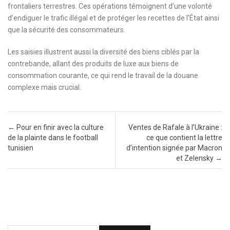
frontaliers terrestres. Ces opérations témoignent d’une volonté
d’endiguer le trafic illégal et de protéger les recettes de l’État ainsi
que la sécurité des consommateurs.
Les saisies illustrent aussi la diversité des biens ciblés par la
contrebande, allant des produits de luxe aux biens de
consommation courante, ce qui rend le travail de la douane
complexe mais crucial.
Post navigation
←
Pour en finir avec la culture
Ventes de Rafale à l’Ukraine :
de la plainte dans le football
ce que contient la lettre
tunisien
d’intention signée par Macron
et Zelensky
→