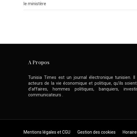
le ministère
A Propos
Tunisia Times est un journal électronique tunisien. I
acteurs de la vie économique et politique, qu’ils soie
d’affaires, hommes politiques, banquiers, inve
communicateurs .
Skip to content
Mentions légales et CGU
Gestion des cookies
Horaire