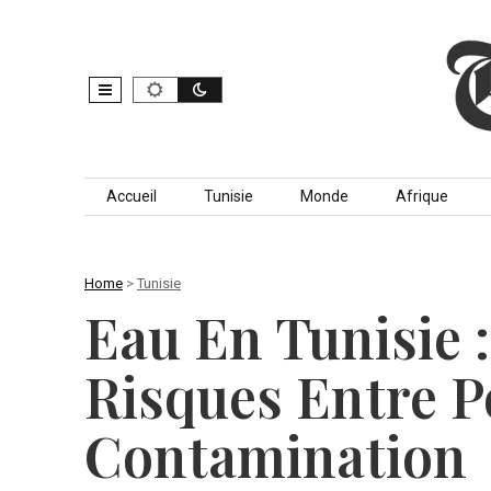
Skip to content
Accueil
Tunisie
Monde
Afrique
Home
>
Tunisie
Eau En Tunisie 
Risques Entre P
Contamination