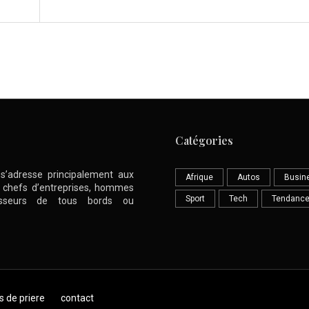
Catégories
l s’adresse principalement aux
Afrique
Autos
Busin
nt chefs d’entreprises, hommes
Sport
Tech
Tendanc
stisseurs de tous bords ou
s de priere
contact