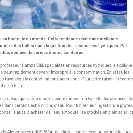
 en bouteille au monde. Cette tendance révèle une méfiance
lumière des failles dans la gestion des ressources hydriques. Par
ndue, soulève de sérieux doutes sanitaires.
le professeur Hamza Elfil, spécialiste en ressources hydriques, a expliqué 
 elle peut rapidement devenir impropre à la consommation. En effet, les
nes favorisent la contamination bactérienne. Pour cette raison, il reco
t de la boire.
microplastiques. Une étude récente menée à la Faculté des sciences de
s dans certains échantillons d’eau. Pour limiter leur ingestion, le profe
déconseille aussi d’acheter de l’eau embouteillée stockée en plein soleil, c
uits Alimentaires (INSSPA) intensifie les contrôles pour garantir la quali